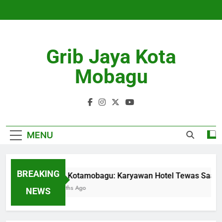
Skip
to
content
Grib Jaya Kota
Mobagu
MENU
BREAKING
Duka Kotamobagu: Karyawan Hotel Tewas Saat B
4 Months Ago
NEWS